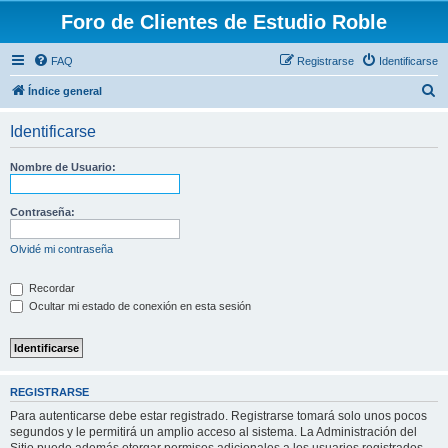
Foro de Clientes de Estudio Roble
FAQ
Registrarse
Identificarse
B
Índice general
u
Identificarse
s
c
Nombre de Usuario:
a
r
Contraseña:
Olvidé mi contraseña
Recordar
Ocultar mi estado de conexión en esta sesión
REGISTRARSE
Para autenticarse debe estar registrado. Registrarse tomará solo unos pocos
segundos y le permitirá un amplio acceso al sistema. La Administración del
Sitio puede además otorgar permisos adicionales a los usuarios registrados.