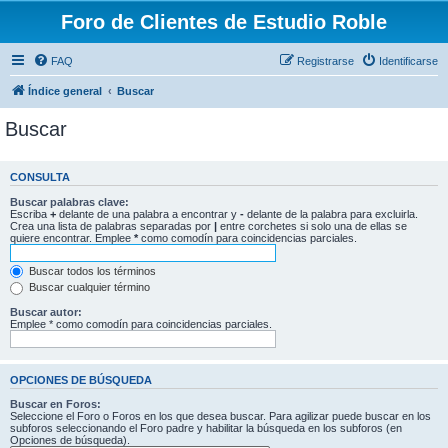
Foro de Clientes de Estudio Roble
FAQ
Registrarse
Identificarse
Índice general
Buscar
Buscar
CONSULTA
Buscar palabras clave:
Escriba
+
delante de una palabra a encontrar y
-
delante de la palabra para excluirla.
Crea una lista de palabras separadas por
|
entre corchetes si solo una de ellas se
quiere encontrar. Emplee
*
como comodín para coincidencias parciales.
Buscar todos los términos
Buscar cualquier término
Buscar autor:
Emplee * como comodín para coincidencias parciales.
OPCIONES DE BÚSQUEDA
Buscar en Foros:
Seleccione el Foro o Foros en los que desea buscar. Para agilizar puede buscar en los
subforos seleccionando el Foro padre y habilitar la búsqueda en los subforos (en
Opciones de búsqueda).