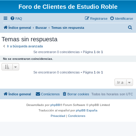
Foro de Clientes de Estudio Roble
FAQ
Registrarse
Identificarse
B
Índice general
Buscar
Temas sin respuesta
u
Temas sin respuesta
s
Ir a búsqueda avanzada
c
Se encontraron 0 coincidencias • Página
1
de
1
a
No se encontraron coincidencias.
r
Se encontraron 0 coincidencias • Página
1
de
1
Ir a
Índice general
Contáctenos
Borrar cookies
Todos los horarios son
UTC
Desarrollado por
phpBB
® Forum Software © phpBB Limited
Traducción al español por
phpBB España
Privacidad
|
Condiciones