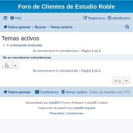
Foro de Clientes de Estudio Roble
FAQ
Registrarse
Identificarse
B
Índice general
Buscar
Temas activos
u
Temas activos
s
Ir a búsqueda avanzada
c
Se encontraron 0 coincidencias • Página
1
de
1
a
No se encontraron coincidencias.
r
Se encontraron 0 coincidencias • Página
1
de
1
Ir a
Índice general
Contáctenos
Borrar cookies
Todos los horarios son
UTC
Desarrollado por
phpBB
® Forum Software © phpBB Limited
Traducción al español por
phpBB España
Privacidad
|
Condiciones