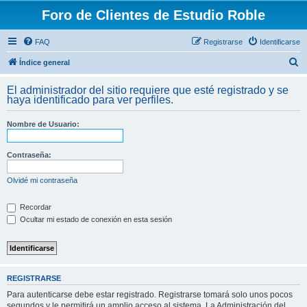
Foro de Clientes de Estudio Roble
FAQ
Registrarse
Identificarse
B
Índice general
u
El administrador del sitio requiere que esté registrado y se
s
haya identificado para ver perfiles.
c
Nombre de Usuario:
a
r
Contraseña:
Olvidé mi contraseña
Recordar
Ocultar mi estado de conexión en esta sesión
REGISTRARSE
Para autenticarse debe estar registrado. Registrarse tomará solo unos pocos
segundos y le permitirá un amplio acceso al sistema. La Administración del