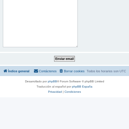
Índice general
Contáctenos
Borrar cookies
Todos los horarios son
UTC
Desarrollado por
phpBB
® Forum Software © phpBB Limited
Traducción al español por
phpBB España
Privacidad
|
Condiciones