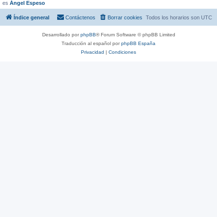
es
Ángel Espeso
Índice general
Contáctenos
Borrar cookies
Todos los horarios son
UTC
Desarrollado por
phpBB
® Forum Software © phpBB Limited
Traducción al español por
phpBB España
Privacidad
|
Condiciones