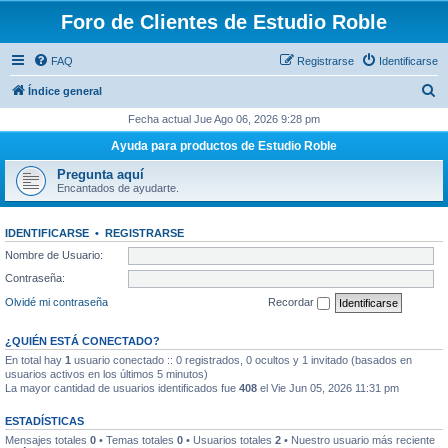
Foro de Clientes de Estudio Roble
FAQ
Registrarse
Identificarse
B
Índice general
u
Fecha actual Jue Ago 06, 2026 9:28 pm
s
Ayuda para productos de Estudio Roble
c
Pregunta aquí
a
Encantados de ayudarte.
r
IDENTIFICARSE
•
REGISTRARSE
Nombre de Usuario:
Contraseña:
Olvidé mi contraseña
Recordar
¿QUIÉN ESTÁ CONECTADO?
En total hay
1
usuario conectado :: 0 registrados, 0 ocultos y 1 invitado (basados en
usuarios activos en los últimos 5 minutos)
La mayor cantidad de usuarios identificados fue
408
el Vie Jun 05, 2026 11:31 pm
ESTADÍSTICAS
Mensajes totales
0
• Temas totales
0
• Usuarios totales
2
• Nuestro usuario más reciente