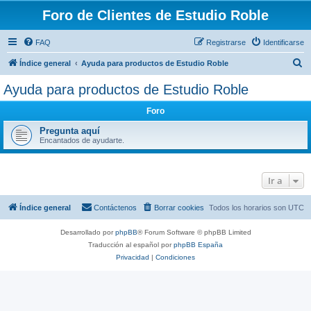
Foro de Clientes de Estudio Roble
FAQ
Registrarse
Identificarse
B
Índice general
Ayuda para productos de Estudio Roble
u
Ayuda para productos de Estudio Roble
s
Foro
c
a
Pregunta aquí
Encantados de ayudarte.
r
Ir a
Índice general
Contáctenos
Borrar cookies
Todos los horarios son
UTC
Desarrollado por
phpBB
® Forum Software © phpBB Limited
Traducción al español por
phpBB España
Privacidad
|
Condiciones