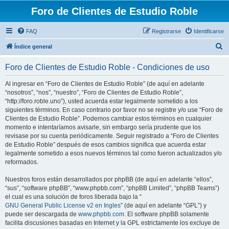
Foro de Clientes de Estudio Roble
FAQ
Registrarse
Identificarse
B
Índice general
u
Foro de Clientes de Estudio Roble - Condiciones de uso
s
c
Al ingresar en “Foro de Clientes de Estudio Roble” (de aquí en adelante
“nosotros”, “nos”, “nuestro”, “Foro de Clientes de Estudio Roble”,
a
“http://foro.roble.uno”), usted acuerda estar legalmente sometido a los
r
siguientes términos. En caso contrario por favor no se registre y/o use “Foro de
Clientes de Estudio Roble”. Podemos cambiar estos términos en cualquier
momento e intentaríamos avisarle, sin embargo sería prudente que los
revisase por su cuenta periódicamente. Seguir registrado a “Foro de Clientes
de Estudio Roble” después de esos cambios significa que acuerda estar
legalmente sometido a esos nuevos términos tal como fueron actualizados y/o
reformados.
Nuestros foros están desarrollados por phpBB (de aquí en adelante “ellos”,
“sus”, “software phpBB”, “www.phpbb.com”, “phpBB Limited”, “phpBB Teams”)
el cual es una solución de foros liberada bajo la “
GNU General Public License v2 en Ingles
” (de aquí en adelante “GPL”) y
puede ser descargada de
www.phpbb.com
. El software phpBB solamente
facilita discusiones basadas en Internet y la GPL estrictamente los excluye de