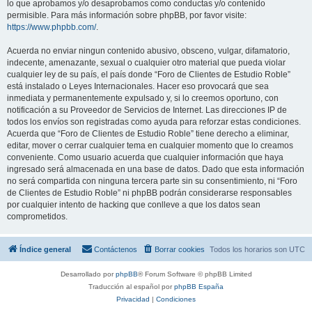
lo que aprobamos y/o desaprobamos como conductas y/o contenido
permisible. Para más información sobre phpBB, por favor visite:
https://www.phpbb.com/
.
Acuerda no enviar ningun contenido abusivo, obsceno, vulgar, difamatorio,
indecente, amenazante, sexual o cualquier otro material que pueda violar
cualquier ley de su país, el país donde “Foro de Clientes de Estudio Roble”
está instalado o Leyes Internacionales. Hacer eso provocará que sea
inmediata y permanentemente expulsado y, si lo creemos oportuno, con
notificación a su Proveedor de Servicios de Internet. Las direcciones IP de
todos los envíos son registradas como ayuda para reforzar estas condiciones.
Acuerda que “Foro de Clientes de Estudio Roble” tiene derecho a eliminar,
editar, mover o cerrar cualquier tema en cualquier momento que lo creamos
conveniente. Como usuario acuerda que cualquier información que haya
ingresado será almacenada en una base de datos. Dado que esta información
no será compartida con ninguna tercera parte sin su consentimiento, ni “Foro
de Clientes de Estudio Roble” ni phpBB podrán considerarse responsables
por cualquier intento de hacking que conlleve a que los datos sean
comprometidos.
Índice general
Contáctenos
Borrar cookies
Todos los horarios son
UTC
Desarrollado por
phpBB
® Forum Software © phpBB Limited
Traducción al español por
phpBB España
Privacidad
|
Condiciones