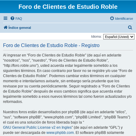
Foro de Clientes de Estudio Roble
FAQ
Identificarse
B
Índice general
u
Idioma:
s
Foro de Clientes de Estudio Roble - Registro
c
Al ingresar en “Foro de Clientes de Estudio Roble” (de aquí en adelante
a
“nosotros”, “nos”, “nuestro”, “Foro de Clientes de Estudio Roble”,
r
“http://foro.roble.uno”), usted acuerda estar legalmente sometido a los
siguientes términos. En caso contrario por favor no se registre y/o use “Foro de
Clientes de Estudio Roble”. Podemos cambiar estos términos en cualquier
momento e intentaríamos avisarle, sin embargo sería prudente que los
revisase por su cuenta periódicamente. Seguir registrado a “Foro de Clientes
de Estudio Roble” después de esos cambios significa que acuerda estar
legalmente sometido a esos nuevos términos tal como fueron actualizados y/o
reformados.
Nuestros foros están desarrollados por phpBB (de aquí en adelante “ellos”,
“sus”, “software phpBB”, “www.phpbb.com”, “phpBB Limited”, “phpBB Teams”)
el cual es una solución de foros liberada bajo la “
GNU General Public License v2 en Ingles
” (de aquí en adelante “GPL”) y
puede ser descargada de
www.phpbb.com
. El software phpBB solamente