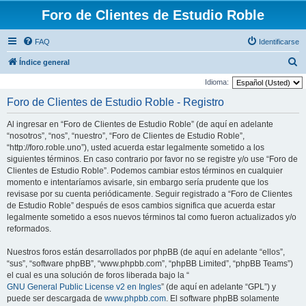
Foro de Clientes de Estudio Roble
FAQ
Identificarse
B
Índice general
u
Idioma:
s
Foro de Clientes de Estudio Roble - Registro
c
Al ingresar en “Foro de Clientes de Estudio Roble” (de aquí en adelante
a
“nosotros”, “nos”, “nuestro”, “Foro de Clientes de Estudio Roble”,
r
“http://foro.roble.uno”), usted acuerda estar legalmente sometido a los
siguientes términos. En caso contrario por favor no se registre y/o use “Foro de
Clientes de Estudio Roble”. Podemos cambiar estos términos en cualquier
momento e intentaríamos avisarle, sin embargo sería prudente que los
revisase por su cuenta periódicamente. Seguir registrado a “Foro de Clientes
de Estudio Roble” después de esos cambios significa que acuerda estar
legalmente sometido a esos nuevos términos tal como fueron actualizados y/o
reformados.
Nuestros foros están desarrollados por phpBB (de aquí en adelante “ellos”,
“sus”, “software phpBB”, “www.phpbb.com”, “phpBB Limited”, “phpBB Teams”)
el cual es una solución de foros liberada bajo la “
GNU General Public License v2 en Ingles
” (de aquí en adelante “GPL”) y
puede ser descargada de
www.phpbb.com
. El software phpBB solamente