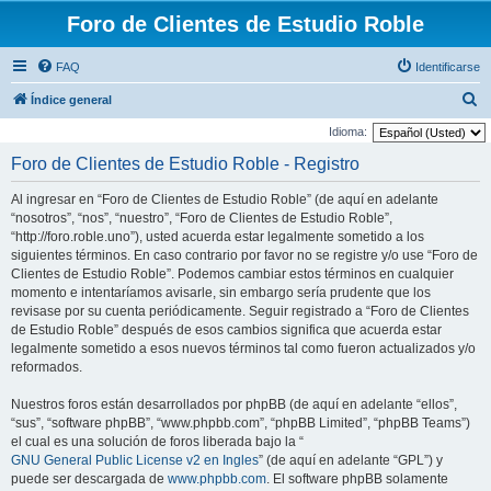
Foro de Clientes de Estudio Roble
FAQ
Identificarse
B
Índice general
u
Idioma:
s
Foro de Clientes de Estudio Roble - Registro
c
Al ingresar en “Foro de Clientes de Estudio Roble” (de aquí en adelante
a
“nosotros”, “nos”, “nuestro”, “Foro de Clientes de Estudio Roble”,
r
“http://foro.roble.uno”), usted acuerda estar legalmente sometido a los
siguientes términos. En caso contrario por favor no se registre y/o use “Foro de
Clientes de Estudio Roble”. Podemos cambiar estos términos en cualquier
momento e intentaríamos avisarle, sin embargo sería prudente que los
revisase por su cuenta periódicamente. Seguir registrado a “Foro de Clientes
de Estudio Roble” después de esos cambios significa que acuerda estar
legalmente sometido a esos nuevos términos tal como fueron actualizados y/o
reformados.
Nuestros foros están desarrollados por phpBB (de aquí en adelante “ellos”,
“sus”, “software phpBB”, “www.phpbb.com”, “phpBB Limited”, “phpBB Teams”)
el cual es una solución de foros liberada bajo la “
GNU General Public License v2 en Ingles
” (de aquí en adelante “GPL”) y
puede ser descargada de
www.phpbb.com
. El software phpBB solamente