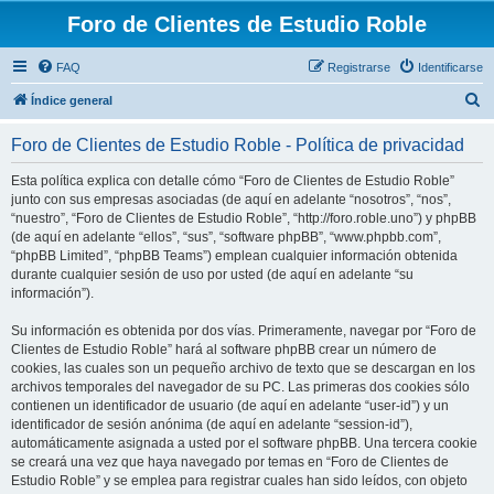
Foro de Clientes de Estudio Roble
FAQ
Registrarse
Identificarse
B
Índice general
u
Foro de Clientes de Estudio Roble - Política de privacidad
s
c
Esta política explica con detalle cómo “Foro de Clientes de Estudio Roble”
junto con sus empresas asociadas (de aquí en adelante “nosotros”, “nos”,
a
“nuestro”, “Foro de Clientes de Estudio Roble”, “http://foro.roble.uno”) y phpBB
r
(de aquí en adelante “ellos”, “sus”, “software phpBB”, “www.phpbb.com”,
“phpBB Limited”, “phpBB Teams”) emplean cualquier información obtenida
durante cualquier sesión de uso por usted (de aquí en adelante “su
información”).
Su información es obtenida por dos vías. Primeramente, navegar por “Foro de
Clientes de Estudio Roble” hará al software phpBB crear un número de
cookies, las cuales son un pequeño archivo de texto que se descargan en los
archivos temporales del navegador de su PC. Las primeras dos cookies sólo
contienen un identificador de usuario (de aquí en adelante “user-id”) y un
identificador de sesión anónima (de aquí en adelante “session-id”),
automáticamente asignada a usted por el software phpBB. Una tercera cookie
se creará una vez que haya navegado por temas en “Foro de Clientes de
Estudio Roble” y se emplea para registrar cuales han sido leídos, con objeto