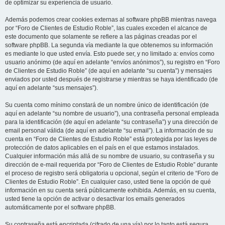
de optimizar su experiencia de usuario.
Además podemos crear cookies externas al software phpBB mientras navega
por “Foro de Clientes de Estudio Roble”, las cuales exceden el alcance de
este documento que solamente se refiere a las páginas creadas por el
software phpBB. La segunda vía mediante la que obtenemos su información
es mediante lo que usted envía. Esto puede ser, y no limitado a: envíos como
usuario anónimo (de aquí en adelante “envíos anónimos”), su registro en “Foro
de Clientes de Estudio Roble” (de aquí en adelante “su cuenta”) y mensajes
enviados por usted después de registrarse y mientras se haya identificado (de
aquí en adelante “sus mensajes”).
Su cuenta como mínimo constará de un nombre único de identificación (de
aquí en adelante “su nombre de usuario”), una contraseña personal empleada
para la identificación (de aquí en adelante “su contraseña”) y una dirección de
email personal válida (de aquí en adelante “su email”). La información de su
cuenta en “Foro de Clientes de Estudio Roble” está protegida por las leyes de
protección de datos aplicables en el país en el que estamos instalados.
Cualquier información más allá de su nombre de usuario, su contraseña y su
dirección de e-mail requerida por “Foro de Clientes de Estudio Roble” durante
el proceso de registro será obligatoria u opcional, según el criterio de “Foro de
Clientes de Estudio Roble”. En cualquier caso, usted tiene la opción de qué
información en su cuenta será públicamente exhibida. Además, en su cuenta,
usted tiene la opción de activar o desactivar los emails generados
automáticamente por el software phpBB.
Su contraseña está encriptada (cifrado de una vía) por lo tanto está segura.