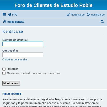
Foro de Clientes de Estudio Roble
FAQ
Registrarse
Identificarse
B
Índice general
u
Identificarse
s
c
Nombre de Usuario:
a
r
Contraseña:
Olvidé mi contraseña
Recordar
Ocultar mi estado de conexión en esta sesión
REGISTRARSE
Para autenticarse debe estar registrado. Registrarse tomará solo unos pocos
segundos y le permitirá un amplio acceso al sistema. La Administración del
Sitio puede además otorgar permisos adicionales a los usuarios registrados.