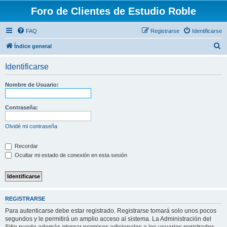
Foro de Clientes de Estudio Roble
FAQ
Registrarse
Identificarse
B
Índice general
u
Identificarse
s
c
Nombre de Usuario:
a
r
Contraseña:
Olvidé mi contraseña
Recordar
Ocultar mi estado de conexión en esta sesión
REGISTRARSE
Para autenticarse debe estar registrado. Registrarse tomará solo unos pocos
segundos y le permitirá un amplio acceso al sistema. La Administración del
Sitio puede además otorgar permisos adicionales a los usuarios registrados.