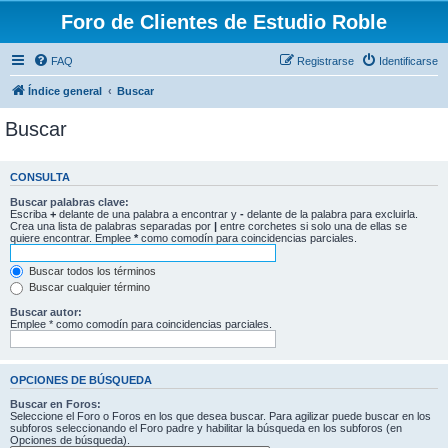
Foro de Clientes de Estudio Roble
FAQ
Registrarse
Identificarse
Índice general
Buscar
Buscar
CONSULTA
Buscar palabras clave:
Escriba
+
delante de una palabra a encontrar y
-
delante de la palabra para excluirla.
Crea una lista de palabras separadas por
|
entre corchetes si solo una de ellas se
quiere encontrar. Emplee
*
como comodín para coincidencias parciales.
Buscar todos los términos
Buscar cualquier término
Buscar autor:
Emplee * como comodín para coincidencias parciales.
OPCIONES DE BÚSQUEDA
Buscar en Foros:
Seleccione el Foro o Foros en los que desea buscar. Para agilizar puede buscar en los
subforos seleccionando el Foro padre y habilitar la búsqueda en los subforos (en
Opciones de búsqueda).