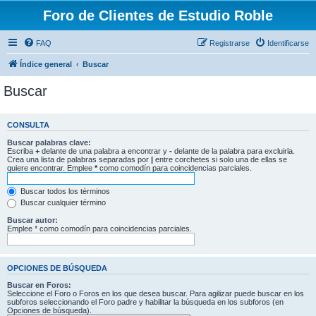
Foro de Clientes de Estudio Roble
FAQ
Registrarse
Identificarse
Índice general
Buscar
Buscar
CONSULTA
Buscar palabras clave:
Escriba
+
delante de una palabra a encontrar y
-
delante de la palabra para excluirla.
Crea una lista de palabras separadas por
|
entre corchetes si solo una de ellas se
quiere encontrar. Emplee
*
como comodín para coincidencias parciales.
Buscar todos los términos
Buscar cualquier término
Buscar autor:
Emplee * como comodín para coincidencias parciales.
OPCIONES DE BÚSQUEDA
Buscar en Foros:
Seleccione el Foro o Foros en los que desea buscar. Para agilizar puede buscar en los
subforos seleccionando el Foro padre y habilitar la búsqueda en los subforos (en
Opciones de búsqueda).