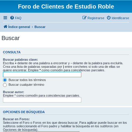
Foro de Clientes de Estudio Roble
FAQ
Registrarse
Identificarse
Índice general
Buscar
Buscar
CONSULTA
Buscar palabras clave:
Escriba
+
delante de una palabra a encontrar y
-
delante de la palabra para excluirla.
Crea una lista de palabras separadas por
|
entre corchetes si solo una de ellas se
quiere encontrar. Emplee
*
como comodín para coincidencias parciales.
Buscar todos los términos
Buscar cualquier término
Buscar autor:
Emplee * como comodín para coincidencias parciales.
OPCIONES DE BÚSQUEDA
Buscar en Foros:
Seleccione el Foro o Foros en los que desea buscar. Para agilizar puede buscar en los
subforos seleccionando el Foro padre y habilitar la búsqueda en los subforos (en
Opciones de búsqueda).