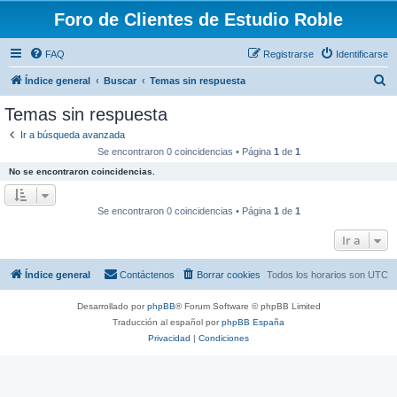
Foro de Clientes de Estudio Roble
FAQ
Registrarse
Identificarse
B
Índice general
Buscar
Temas sin respuesta
u
Temas sin respuesta
s
Ir a búsqueda avanzada
c
Se encontraron 0 coincidencias • Página
1
de
1
a
No se encontraron coincidencias.
r
Se encontraron 0 coincidencias • Página
1
de
1
Ir a
Índice general
Contáctenos
Borrar cookies
Todos los horarios son
UTC
Desarrollado por
phpBB
® Forum Software © phpBB Limited
Traducción al español por
phpBB España
Privacidad
|
Condiciones