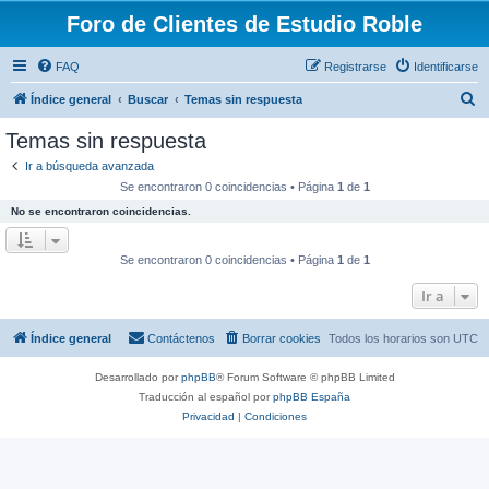
Foro de Clientes de Estudio Roble
FAQ
Registrarse
Identificarse
B
Índice general
Buscar
Temas sin respuesta
u
Temas sin respuesta
s
Ir a búsqueda avanzada
c
Se encontraron 0 coincidencias • Página
1
de
1
a
No se encontraron coincidencias.
r
Se encontraron 0 coincidencias • Página
1
de
1
Ir a
Índice general
Contáctenos
Borrar cookies
Todos los horarios son
UTC
Desarrollado por
phpBB
® Forum Software © phpBB Limited
Traducción al español por
phpBB España
Privacidad
|
Condiciones