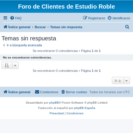
Foro de Clientes de Estudio Roble
FAQ
Registrarse
Identificarse
B
Índice general
Buscar
Temas sin respuesta
u
Temas sin respuesta
s
Ir a búsqueda avanzada
c
Se encontraron 0 coincidencias • Página
1
de
1
a
No se encontraron coincidencias.
r
Se encontraron 0 coincidencias • Página
1
de
1
Ir a
Índice general
Contáctenos
Borrar cookies
Todos los horarios son
UTC
Desarrollado por
phpBB
® Forum Software © phpBB Limited
Traducción al español por
phpBB España
Privacidad
|
Condiciones