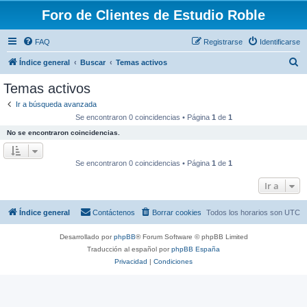
Foro de Clientes de Estudio Roble
FAQ
Registrarse
Identificarse
B
Índice general
Buscar
Temas activos
u
Temas activos
s
Ir a búsqueda avanzada
c
Se encontraron 0 coincidencias • Página
1
de
1
a
No se encontraron coincidencias.
r
Se encontraron 0 coincidencias • Página
1
de
1
Ir a
Índice general
Contáctenos
Borrar cookies
Todos los horarios son
UTC
Desarrollado por
phpBB
® Forum Software © phpBB Limited
Traducción al español por
phpBB España
Privacidad
|
Condiciones