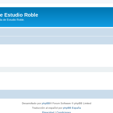
de Estudio Roble
da de Estudio Roble.
Desarrollado por
phpBB
® Forum Software © phpBB Limited
Traducción al español por
phpBB España
Privacidad
|
Condiciones