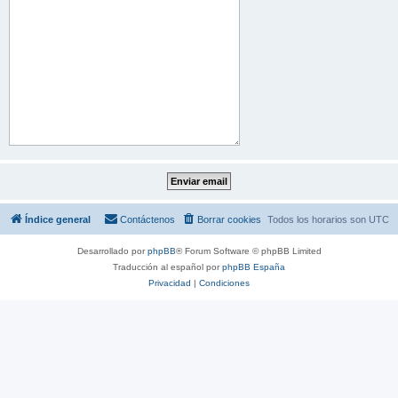
Índice general
Contáctenos
Borrar cookies
Todos los horarios son
UTC
Desarrollado por
phpBB
® Forum Software © phpBB Limited
Traducción al español por
phpBB España
Privacidad
|
Condiciones