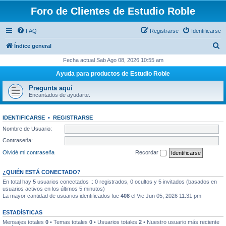
Foro de Clientes de Estudio Roble
FAQ
Registrarse
Identificarse
B
Índice general
u
Fecha actual Sab Ago 08, 2026 10:55 am
s
Ayuda para productos de Estudio Roble
c
Pregunta aquí
a
Encantados de ayudarte.
r
IDENTIFICARSE
•
REGISTRARSE
Nombre de Usuario:
Contraseña:
Olvidé mi contraseña
Recordar
¿QUIÉN ESTÁ CONECTADO?
En total hay
5
usuarios conectados :: 0 registrados, 0 ocultos y 5 invitados (basados en
usuarios activos en los últimos 5 minutos)
La mayor cantidad de usuarios identificados fue
408
el Vie Jun 05, 2026 11:31 pm
ESTADÍSTICAS
Mensajes totales
0
• Temas totales
0
• Usuarios totales
2
• Nuestro usuario más reciente