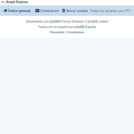
es
Ángel Espeso
Índice general
Contáctenos
Borrar cookies
Todos los horarios son
UTC
Desarrollado por
phpBB
® Forum Software © phpBB Limited
Traducción al español por
phpBB España
Privacidad
|
Condiciones