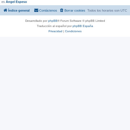
es
Ángel Espeso
Índice general
Contáctenos
Borrar cookies
Todos los horarios son
UTC
Desarrollado por
phpBB
® Forum Software © phpBB Limited
Traducción al español por
phpBB España
Privacidad
|
Condiciones