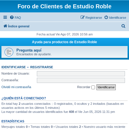
Foro de Clientes de Estudio Roble
FAQ
Registrarse
Identificarse
B
Índice general
u
Fecha actual Vie Ago 07, 2026 10:56 am
s
Ayuda para productos de Estudio Roble
c
Pregunta aquí
a
Encantados de ayudarte.
r
IDENTIFICARSE
•
REGISTRARSE
Nombre de Usuario:
Contraseña:
Olvidé mi contraseña
Recordar
¿QUIÉN ESTÁ CONECTADO?
En total hay
2
usuarios conectados :: 0 registrados, 0 ocultos y 2 invitados (basados en
usuarios activos en los últimos 5 minutos)
La mayor cantidad de usuarios identificados fue
408
el Vie Jun 05, 2026 11:31 pm
ESTADÍSTICAS
Mensajes totales
0
• Temas totales
0
• Usuarios totales
2
• Nuestro usuario más reciente