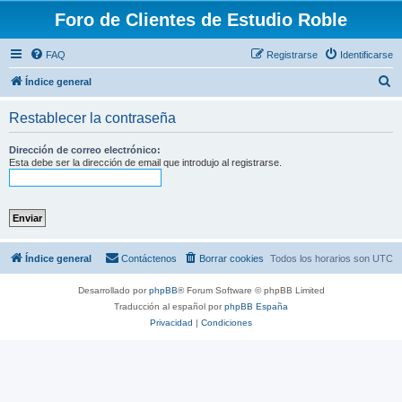
Foro de Clientes de Estudio Roble
FAQ
Registrarse
Identificarse
B
Índice general
u
Restablecer la contraseña
s
c
Dirección de correo electrónico:
Esta debe ser la dirección de email que introdujo al registrarse.
a
r
Índice general
Contáctenos
Borrar cookies
Todos los horarios son
UTC
Desarrollado por
phpBB
® Forum Software © phpBB Limited
Traducción al español por
phpBB España
Privacidad
|
Condiciones