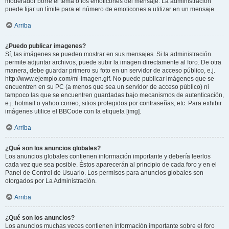
moderador borre el tema o los emoticones del mensaje. La administración
puede fijar un límite para el número de emoticones a utilizar en un mensaje.
Arriba
¿Puedo publicar imagenes?
Sí, las imágenes se pueden mostrar en sus mensajes. Si la administración
permite adjuntar archivos, puede subir la imagen directamente al foro. De otra
manera, debe guardar primero su foto en un servidor de acceso público, e.j.
http://www.ejemplo.com/mi-imagen.gif. No puede publicar imágenes que se
encuentren en su PC (a menos que sea un servidor de acceso público) ni
tampoco las que se encuentren guardadas bajo mecanismos de autenticación,
e.j. hotmail o yahoo correo, sitios protegidos por contraseñas, etc. Para exhibir
imágenes utilice el BBCode con la etiqueta [img].
Arriba
¿Qué son los anuncios globales?
Los anuncios globales contienen información importante y debería leerlos
cada vez que sea posible. Éstos aparecerán al principio de cada foro y en el
Panel de Control de Usuario. Los permisos para anuncios globales son
otorgados por La Administración.
Arriba
¿Qué son los anuncios?
Los anuncios muchas veces contienen información importante sobre el foro