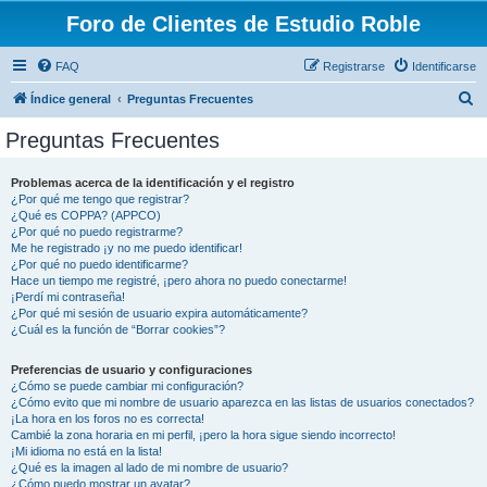
Foro de Clientes de Estudio Roble
FAQ
Registrarse
Identificarse
B
Índice general
Preguntas Frecuentes
u
Preguntas Frecuentes
s
c
Problemas acerca de la identificación y el registro
¿Por qué me tengo que registrar?
a
¿Qué es COPPA? (APPCO)
r
¿Por qué no puedo registrarme?
Me he registrado ¡y no me puedo identificar!
¿Por qué no puedo identificarme?
Hace un tiempo me registré, ¡pero ahora no puedo conectarme!
¡Perdí mi contraseña!
¿Por qué mi sesión de usuario expira automáticamente?
¿Cuál es la función de “Borrar cookies”?
Preferencias de usuario y configuraciones
¿Cómo se puede cambiar mi configuración?
¿Cómo evito que mi nombre de usuario aparezca en las listas de usuarios conectados?
¡La hora en los foros no es correcta!
Cambié la zona horaria en mi perfil, ¡pero la hora sigue siendo incorrecto!
¡Mi idioma no está en la lista!
¿Qué es la imagen al lado de mi nombre de usuario?
¿Cómo puedo mostrar un avatar?