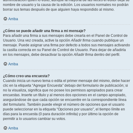
administración quién lo editó, aunque la mayoría de las veces el editor deja su
nombre de usuario y la causa de la edición. Los usuarios normales no podrán
borrar sus temas después de que alguien haya respondido al mismo.
Arriba
¿Cómo se puede añadir una firma a mi mensaje?
Para añadir una firma a sus mensajes debe crearla en el Panel de Control de
Usuario. Una vez creada, active la opción
Añadir firma
cuando publique un
mensaje. Puede asignar una firma por defecto a todos sus mensajes activando
la casilla correcta en su Panel de Control de Usuario. Para dejar de añadirla
en los mensajes, debe desactivar la opción
Añadir firma
dentro del perfil.
Arriba
¿Cómo creo una encuesta?
Cuando inicia un nuevo tema o edita el primer mensaje del mismo, debe hacer
clic en la etiqueta “Agregar Encuesta” debajo del formulario de publicación; si
no la visualiza, significa que no posee los permisos apropiados para crear
encuestas. Inserte un título y al menos dos opciones en el campo apropiado,
asegurándose de que cada opción se encuentre en la correspondiente línea
del formulario. También puede elegir el número de opciones que el usuario
puede seleccionar en la etiqueta “Opciones por usuario”, el tiempo límite en
días para la encuesta (0 para duración infinita) y por último la opción de
permitir a lo usuarios cambiar su votos.
Arriba