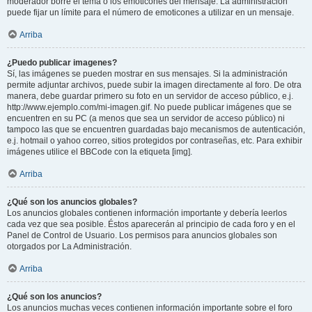
moderador borre el tema o los emoticones del mensaje. La administración
puede fijar un límite para el número de emoticones a utilizar en un mensaje.
Arriba
¿Puedo publicar imagenes?
Sí, las imágenes se pueden mostrar en sus mensajes. Si la administración
permite adjuntar archivos, puede subir la imagen directamente al foro. De otra
manera, debe guardar primero su foto en un servidor de acceso público, e.j.
http://www.ejemplo.com/mi-imagen.gif. No puede publicar imágenes que se
encuentren en su PC (a menos que sea un servidor de acceso público) ni
tampoco las que se encuentren guardadas bajo mecanismos de autenticación,
e.j. hotmail o yahoo correo, sitios protegidos por contraseñas, etc. Para exhibir
imágenes utilice el BBCode con la etiqueta [img].
Arriba
¿Qué son los anuncios globales?
Los anuncios globales contienen información importante y debería leerlos
cada vez que sea posible. Éstos aparecerán al principio de cada foro y en el
Panel de Control de Usuario. Los permisos para anuncios globales son
otorgados por La Administración.
Arriba
¿Qué son los anuncios?
Los anuncios muchas veces contienen información importante sobre el foro