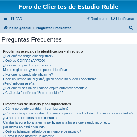
Foro de Clientes de Estudio Roble
FAQ
Registrarse
Identificarse
B
Índice general
Preguntas Frecuentes
u
Preguntas Frecuentes
s
c
Problemas acerca de la identificación y el registro
¿Por qué me tengo que registrar?
a
¿Qué es COPPA? (APPCO)
r
¿Por qué no puedo registrarme?
Me he registrado ¡y no me puedo identificar!
¿Por qué no puedo identificarme?
Hace un tiempo me registré, ¡pero ahora no puedo conectarme!
¡Perdí mi contraseña!
¿Por qué mi sesión de usuario expira automáticamente?
¿Cuál es la función de “Borrar cookies”?
Preferencias de usuario y configuraciones
¿Cómo se puede cambiar mi configuración?
¿Cómo evito que mi nombre de usuario aparezca en las listas de usuarios conectados?
¡La hora en los foros no es correcta!
Cambié la zona horaria en mi perfil, ¡pero la hora sigue siendo incorrecto!
¡Mi idioma no está en la lista!
¿Qué es la imagen al lado de mi nombre de usuario?
¿Cómo puedo mostrar un avatar?