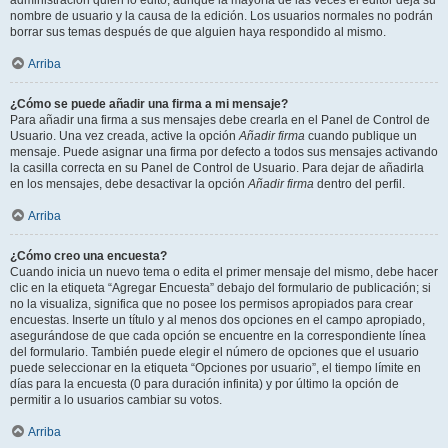
administración quién lo editó, aunque la mayoría de las veces el editor deja su
nombre de usuario y la causa de la edición. Los usuarios normales no podrán
borrar sus temas después de que alguien haya respondido al mismo.
Arriba
¿Cómo se puede añadir una firma a mi mensaje?
Para añadir una firma a sus mensajes debe crearla en el Panel de Control de
Usuario. Una vez creada, active la opción
Añadir firma
cuando publique un
mensaje. Puede asignar una firma por defecto a todos sus mensajes activando
la casilla correcta en su Panel de Control de Usuario. Para dejar de añadirla
en los mensajes, debe desactivar la opción
Añadir firma
dentro del perfil.
Arriba
¿Cómo creo una encuesta?
Cuando inicia un nuevo tema o edita el primer mensaje del mismo, debe hacer
clic en la etiqueta “Agregar Encuesta” debajo del formulario de publicación; si
no la visualiza, significa que no posee los permisos apropiados para crear
encuestas. Inserte un título y al menos dos opciones en el campo apropiado,
asegurándose de que cada opción se encuentre en la correspondiente línea
del formulario. También puede elegir el número de opciones que el usuario
puede seleccionar en la etiqueta “Opciones por usuario”, el tiempo límite en
días para la encuesta (0 para duración infinita) y por último la opción de
permitir a lo usuarios cambiar su votos.
Arriba